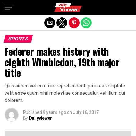
Exit mobile version
SPORTS
Federer makes history with
eighth Wimbledon, 19th major
title
Quis autem vel eum iure reprehenderit qui in ea voluptate
velit esse quam nihil molestiae consequatur, vel illum qui
dolorem.
Published
9 years ago
on
July 16, 2017
By
Dailyviewer