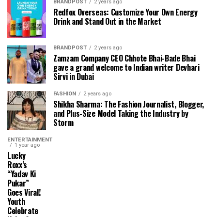
BRANDPOST
2 years ago
Redfox Overseas: Customize Your Own Energy
Drink and Stand Out in the Market
BRANDPOST
2 years ago
Zamzam Company CEO Chhote Bhai-Bade Bhai
gave a grand welcome to Indian writer Devhari
Sirvi in ​​Dubai
FASHION
2 years ago
Shikha Sharma: The Fashion Journalist, Blogger,
and Plus-Size Model Taking the Industry by
Storm
ENTERTAINMENT
1 year ago
Lucky
Roxx’s
“Yadav Ki
Pukar”
Goes Viral!
Youth
Celebrate